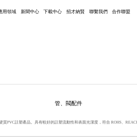
應用領域
新聞中心
下載中心
招才納賢
聯繫我們
合作聯盟
管、閥配件
用於硬質PVC註塑產品。具有較好的註塑流動性和表面光潔度，符合 ROHS、REAC