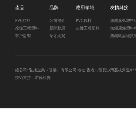
產品
品牌
應用領域
友情鏈接
PVC粒料
公司簡介
PVC粒料
無錫嘉弘塑料
改性工程塑料
新聞動態
改性工程塑料
無錫康烯塑料
客戶訂製
招才納賢
無錫凱嘉經貿
總公司: 弘旭企業（香港）有限公司 地址:香港九龍長沙灣荔枝角道82
技術支持：君億視覺