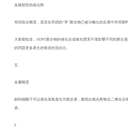
各種類型的催化劑
有回收在雜質，甚至在所謂的“單”聚合物已被分離出的反應中所用塑
大家都知道，HDPE聚合物的催化合成催化體系不僅影響不同的聚合
的問題更多產生的唯壹的混合比。
五
金屬雜質
銅和鐵離子可以催化過氧發生均裂反應，酚類抗氧化劑氧化二烯化合
基。
6