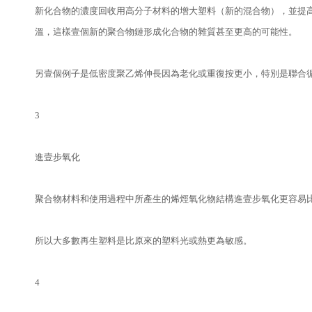
新化合物的濃度回收用高分子材料的增大塑料（新的混合物），並提
溫，這樣壹個新的聚合物鏈形成化合物的雜質甚至更高的可能性。
另壹個例子是低密度聚乙烯伸長因為老化或重復按更小，特別是聯合循
3
進壹步氧化
聚合物材料和使用過程中所產生的烯烴氧化物結構進壹步氧化更容易
所以大多數再生塑料是比原來的塑料光或熱更為敏感。
4