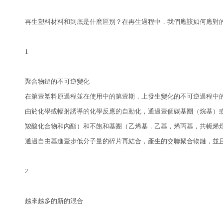
再生塑料材料和到底是什麽區別？在再生過程中，我們應該如何應對
1
聚合物鏈的不可逆變化
在第壹塑料原過程並在使用中的第壹期，上發生變化的不可逆過程中
由於化學或輻射誘導的化學反應的自動化，通過壹個碳基團（烷基）
羧酸化合物和內酯）和不飽和基團（乙烯基，乙基，烯丙基，共軛烯
通過自由基進壹步低分子量的碎片再結合，產生的交聯聚合物鏈，並
2
越來越多的新的混合