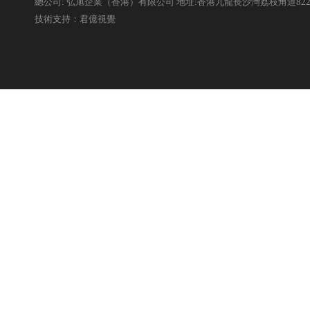
總公司: 弘旭企業（香港）有限公司 地址:香港九龍長沙灣荔枝角道82
技術支持：君億視覺