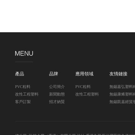
產品
品牌
應用領域
友情鏈接
PVC粒料
公司簡介
PVC粒料
無錫嘉弘塑料
改性工程塑料
新聞動態
改性工程塑料
無錫康烯塑料
客戶訂製
招才納賢
無錫凱嘉經貿