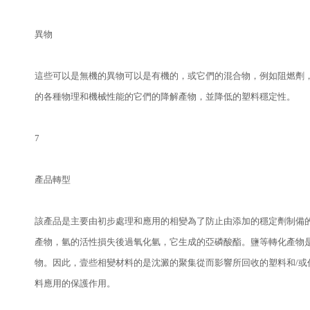
異物
這些可以是無機的異物可以是有機的，或它們的混合物，例如阻燃劑
的各種物理和機械性能的它們的降解產物，並降低的塑料穩定性。
7
產品轉型
該產品是主要由初步處理和應用的相變為了防止由添加的穩定劑制備
產物，氫的活性損失後過氧化氫，它生成的亞磷酸酯。鹽等轉化產物是
物。因此，壹些相變材料的是沈澱的聚集從而影響所回收的塑料和/
料應用的保護作用。