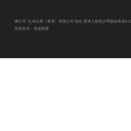
總公司: 弘旭企業（香港）有限公司 地址:香港九龍長沙灣荔枝角道82
技術支持：君億視覺