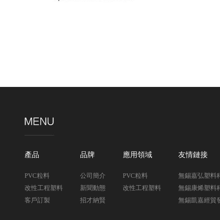
產品
品牌
應用領域
友情鏈接
PVC粒料
公司簡介
PVC粒料
無錫嘉弘塑料
改性工程塑料
新聞動態
改性工程塑料
無錫康烯塑料
客戶訂製
招才納賢
無錫凱嘉經貿