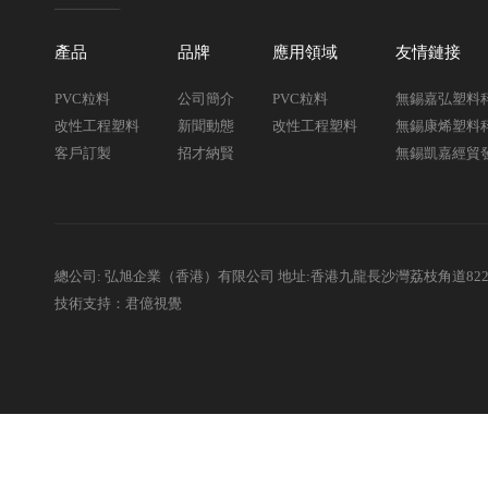
產品
品牌
應用領域
友情鏈接
PVC粒料
公司簡介
PVC粒料
無錫嘉弘塑料
改性工程塑料
新聞動態
改性工程塑料
無錫康烯塑料
客戶訂製
招才納賢
無錫凱嘉經貿
總公司: 弘旭企業（香港）有限公司 地址:香港九龍長沙灣荔枝角道82
技術支持：君億視覺