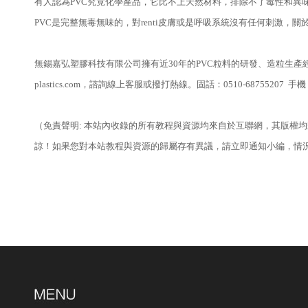
有人認為PVC究竟化學產品，它比不上天然材料，排除不了毒性和異
PVC是完整無毒無味的，對renti皮膚或是呼吸系統沒有任何刺激，
無錫嘉弘塑膠科技有限公司擁有近30年的PVC粒料的研發、造粒生產
plastics.com，諮詢線上客服或撥打熱線。固話：0510-68755207 
（免責聲明: 本站內收錄的所有教程與資源均來自於互聯網，其版權
諒！如果您對本站教程與資源的歸屬存有異議，請立即通知小編，情