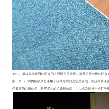
PVC共擠板膜與普通粘貼膜的主要區別是什麼，普通的發泡板粘貼膜
象。而PVC共擠板膜則是運用了較為專業的真空壓膜機，在較高的溫
包覆層的共擠生產，具有強大的抗撕裂效果，可以承受裝修中槍釘等