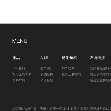
產品
品牌
應用領域
友情鏈接
PVC粒料
公司簡介
PVC粒料
無錫嘉弘塑料
改性工程塑料
新聞動態
改性工程塑料
無錫康烯塑料
客戶訂製
招才納賢
無錫凱嘉經貿
總公司: 弘旭企業（香港）有限公司 地址:香港九龍長沙灣荔枝角道82