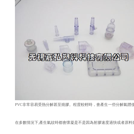
PVC非常容易受熱分解甚至燒膠。程度較輕時，會產生一些分解氣體
在多數情況下,產生氣紋時都會懷凝是不是因為射膠速度過快或者原料