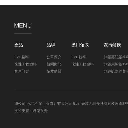
產品
品牌
應用領域
友情鏈接
PVC粒料
公司簡介
PVC粒料
無錫嘉弘塑料
改性工程塑料
新聞動態
改性工程塑料
無錫康烯塑料
客戶訂製
招才納賢
無錫凱嘉經貿
總公司: 弘旭企業（香港）有限公司 地址:香港九龍長沙灣荔枝角道82
技術支持：君億視覺