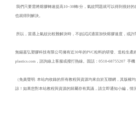
我們只要需將熔膠轉速提高10~30轉/分，氣紋問題就可以得到很
也就得到解決。
所以，當遇上氣紋比較難解決時，不妨試試適當加快熔膠速度，或許問
無錫嘉弘塑膠科技有限公司擁有近30年的PVC粒料的研發、造粒生產
plastics.com，諮詢線上客服或撥打熱線。固話：0510-68755207 
（免責聲明: 本站內收錄的所有教程與資源均來自於互聯網，其版權
諒！如果您對本站教程與資源的歸屬存有異議，請立即通知小編，情