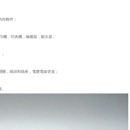
內外飾件；
印機，印表機，繪圖器，顯示器；
）；
關，插頭和插座，電纜電線管道；
等。