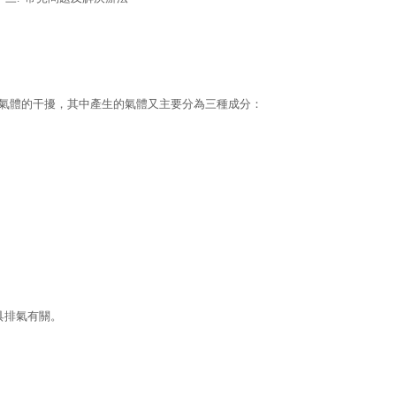
，氣體的干擾，其中產生的氣體又主要分為三種成分：
具排氣有關。