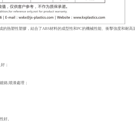
金而成的熱塑性塑膠，結合了ABS材料的成型性和PC的機械性能、衝擊強度和耐
良好；
鍍鉻,噴漆處理；
韌性好。