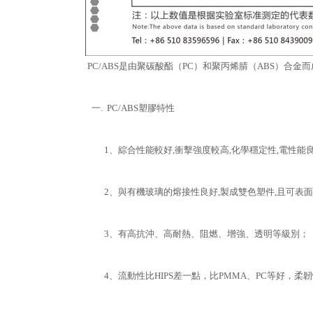
PC/ABS是由聚碳酸酯（PC）和聚丙烯腈（ABS）合
一. PC/ABS塑膠特性
1、綜合性能較好,衝擊強度較高,化學穩定性,電性能
2、與有機玻璃的熔接性良好,製成雙色塑件,且可表面
3、有高抗沖、高耐熱、阻燃、增強、透明等級別；
4、流動性比HIPS差一點，比PMMA、PC等好，柔