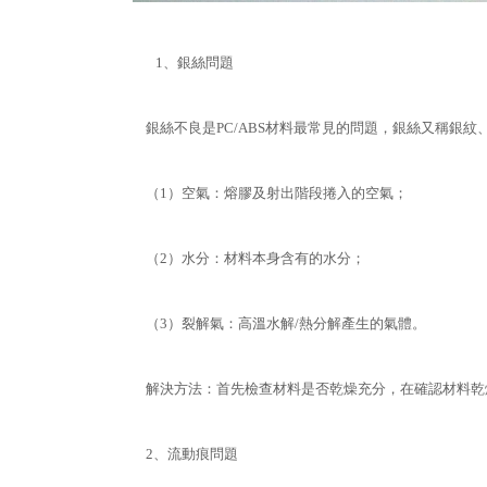
1、銀絲問題
銀絲不良是PC/ABS材料最常見的問題，銀絲又稱銀
（1）空氣：熔膠及射出階段捲入的空氣；
（2）水分：材料本身含有的水分；
（3）裂解氣：高溫水解/熱分解產生的氣體。
解決方法：首先檢查材料是否乾燥充分，在確認材料乾
2、流動痕問題