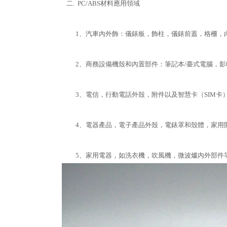
二. PC/ABS材料應用領域
1、汽車內外飾：儀錶板，飾柱，儀錶前蓋，格柵，
2、商務設備機殼和內置部件：筆記本/臺式電腦，影
3、電信，行動電話外殼，附件以及智慧卡（SIM卡
4、電器產品，電子產品外殼，電錶罩和殼體，家用開
5、家用電器，如洗衣機，吹風機，微波爐內外部件