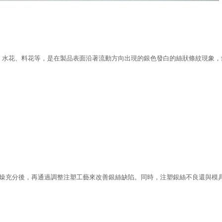
紋、水花、料花等，是在製品表面沿著流動方向出現的銀色發白的絲狀條紋現象
燥充分後，再通過調整注塑工藝來改善銀絲缺陷。同時，注塑銀絲不良還與模