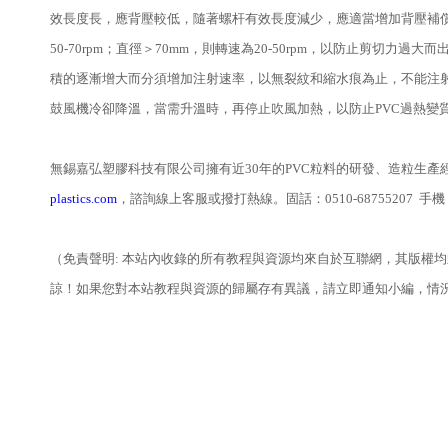
效長度長，應背壓較低，隨著螺杆有效長度減少，應適當增加背壓補償
50-70rpm；直徑＞70mm，則轉速為20-50rpm，以防止剪切
積的逐漸增大而分須增加注射速率，以無裂紋和縮水痕為止，不能注射太
鼓風機冷卻降溫，當需升溫時，再停止吹風加熱，以防止PVC過熱變質
無錫嘉弘塑膠科技有限公司擁有近30年的PVC粒料的研發、造粒生
plastics.com
，諮詢線上客服或撥打熱線。固話：0510-68755207 手機
（免責聲明: 本站內收錄的所有教程與資源均來自於互聯網，其版權
諒！如果您對本站教程與資源的歸屬存有異議，請立即通知小編，情