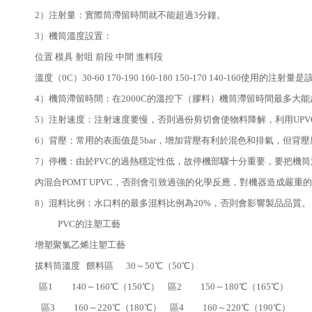
2）注射量：實際筒滯留時間就不能超過3分鐘。
3）機筒溫度設置：
位置 模具 射咀 前段 中間 進料段
溫度（0C）30-60 170-190 160-180 150-170 140
4）機筒滯留時間：在2000C的溫控下（膠料）機筒滯留時間最多大能超
5）注射速度：注射速度要慢，否則過份剪切會使物料降解，利用UP
6）背壓：常用的表面值是5bar，增加背壓有利於混色和排氣，但背
7）停機：由於PVC的過熱穩定性低，故停機部驟十分重要，要把機筒
內混合POMT UPVC，否則會引致過強的化學反應，對機器造成嚴重
8）混料比例：水口料的最多混料比例為20%，否則會影響製品品質。
PVC的注塑工藝
增塑聚氯乙烯注塑工藝
拔料筒溫度 餵料區 30～50℃（50℃）
區1 140～160℃（150℃） 區2 150～180℃（165℃）
區3 160～220℃（180℃） 區4 160～220℃（190℃）