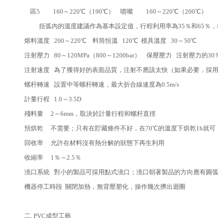
區5 160～220℃（190℃） 噴嘴 160～220℃（200℃）
括弧內的溫度建議作為基本設定值，行程利用率為35％和65％，模件
熔料溫度 200～220℃ 料筒恒溫 120℃ 模具溫度 30～50℃
注射壓力 80～120MPa（800～1200bar） 保壓壓力 注射壓力的30
注射速度 為了獲得好的表面品質，注射不應該太快（如果必要，採
螺杆轉速 設置中等螺杆轉速，最大折合線速度為0.5m/s
計量行程 1.0～3.5D
殘料量 2～6mm，取決於計量行程和螺杆直徑
預烘乾 不需要；只有在貯藏條件不好，在70℃的溫度下烘乾1h就可
回收率 允許在材料沒有熱分解的狀態下再生利用
收縮率 1％～2.5％
澆口系統 對小的製品可採用點式澆口；澆口朝著製品的方向應有圓
機器停工時段 關閉加熱，無背壓塑化，操作幾次擠出迴圈
二. PVC成型工藝