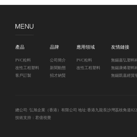
產品
品牌
應用領域
友情鏈接
PVC粒料
公司簡介
PVC粒料
無錫嘉弘塑料
改性工程塑料
新聞動態
改性工程塑料
無錫康烯塑料
客戶訂製
招才納賢
無錫凱嘉經貿
總公司: 弘旭企業（香港）有限公司 地址:香港九龍長沙灣荔枝角道82
技術支持：君億視覺