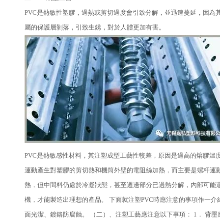
PVC是熱敏性塑膠，過熱或剪切過度會引致分解，並迅速蔓延，因為
屬的保護層剝落，引致生銹，對於人體更加有害。
PVC是熱敏感性材料，其注塑成型工藝性較差，原因是過高的熔膠溫度
運動產生對塑膠的剪切熱和機筒外壁的電阻絲加熱，而主要是螺杆運動
熱，但中間料仍處於冷凝狀態，甚至週邊部分已過熱分解，內部可能還
機，才能製造出理想的產品。 下面就注塑PVC時應注意的事項作一介紹
面光潔、鍍鉻防腐蝕。 （二）、注塑工藝應注意以下事項： 1． 背