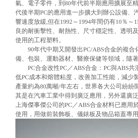
氣、電子零件，到80年代前半期應用擴展至精
代後半期PC的應用進一步擴大到辦公設備、汽車
響速度放緩,但在1992～1994年間仍有10
良的耐衝擊性、耐熱性、尺寸穩定性、透明
使用的工程塑料。
90年代中期又開發出PC/ABS合金的複合
備、包裝、運動器材、醫療保健等領域，隨
PC合金改性PC／ABS合金：PC與ABS
低PC成本和熔體粘度，改善加工性能，減少
產量約為80萬噸/年左右，世界各大公司紛紛
其是在汽車工業中得到廣泛應用，另外還廣
上海傑事傑公司的PC／ABS合金材料已應用
使用，用做前裝飾板、儀錶板及物品箱蓋專