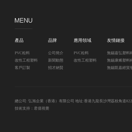
產品
品牌
應用領域
友情鏈接
PVC粒料
公司簡介
PVC粒料
無錫嘉弘塑料
改性工程塑料
新聞動態
改性工程塑料
無錫康烯塑料
客戶訂製
招才納賢
無錫凱嘉經貿
總公司: 弘旭企業（香港）有限公司 地址:香港九龍長沙灣荔枝角道82
技術支持：君億視覺