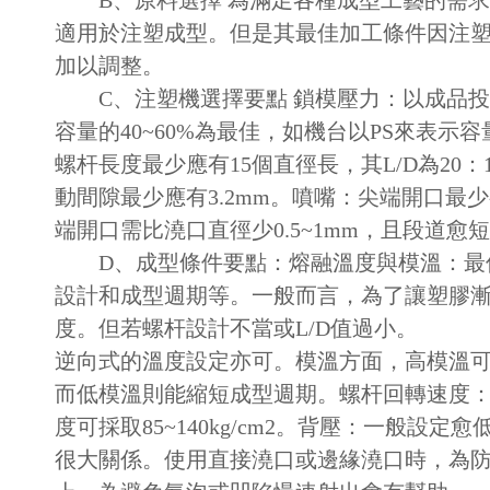
B、原料選擇 為滿足各種成型工藝的需求，P
適用於注塑成型。但是其最佳加工條件因注塑
加以調整。
C、注塑機選擇要點 鎖模壓力：以成品投影面積每
容量的40~60%為最佳，如機台以PS來表示容
螺杆長度最少應有15個直徑長，其L/D為20
動間隙最少應有3.2mm。噴嘴：尖端開口最少有
端開口需比澆口直徑少0.5~1mm，且段道愈
D、成型條件要點：熔融溫度與模溫：最佳
設計和成型週期等。一般而言，為了讓塑膠漸
度。但若螺杆設計不當或L/D值過小。
逆向式的溫度設定亦可。模溫方面，高模溫
而低模溫則能縮短成型週期。螺杆回轉速度：在
度可採取85~140kg/cm2。背壓：一般設
很大關係。使用直接澆口或邊緣澆口時，為防