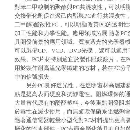
對苯二甲酸制的聚酯與PC共混改性，可以明
交換催化劑促進聚己內酯與PC進行共混改性，
二甲醇)酯改性PC，可以明顯改善PC的透明
加工性能和力學性能。應用領域拓展 隨著PC
具開發前景的應用領域。寬波透光的光學器械
可以製備CD、VCD、DVD光碟，還可以適
效果。PC片材特別適宜於製作眼鏡鏡片，在
用於製作耐高溫光學纖維的芯材，若在PC分子
中的信號損失。
另外PC良好透光性，在透明窗材高層建築
點是提高表面硬度和抗靜電性。阻燃環保的通
大量替代原有的酚醛塑料，今後重點開發阻燃
於毒性在減少使用，而無鹵環保磷系阻燃劑會
隨著通信電器輕量小型化對PC材料提出更高
屬化的汽車部件：PC表面金屬化後具有良好