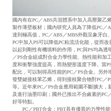
國內有在PC／ABS共混體系中加入高壓聚
製作薄壁板材；國內研究人員為了降低PC／A
達到極高值，PC／ABS／MBS外觀呈象牙
PC中加入PS可以降低PC粘流活化能，從而改
以起到剛性有機填料的作用，PC與PS均為透
／PS合金組成對合金力學性能、熱性能和加工
度和衝擊強度提高，而熱變形溫度下降。當P
配比，可以制得高性能的PC／PS合金。另外
發雙鍵接枝苯乙烯，得到接枝聚合物對PC／P
等。近年來PC／PS合金應用範圍不斷擴大，新品種
及進行油墨印刷；國外已推出不合鹵素的PC
好等特點。
PC／PBT合金：PBT具有優異的力學性能