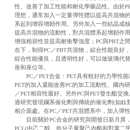
性、改善了加工性能和耐化學藥品性。由於P
理想，通常加入一定量彈性體以提高共混物的
系起到增容增韌作用。另外加入一些結晶成核
提高共混物的流動性，對共混體系起增韌作用
增強相容性並提高耐衝擊強度；PC與PBT之
在下，制得PC／PBT共混物，綜合性能良好
綜合性能優良，且透明性好，可以做玻璃代替
座和座位等。
PC／PET合金：PET具有較好的力學性能
PET的加入還能改善PC的加工流動性。國內研
／PET相容性最好。另外PC與PET發生酯
過研究發現鑭系催化劑與傳統的催化劑(如鈦
相介面處。在PC／PET共混體系中，加入
目前關於PC合金的研究與開發日新月異，還
PCL(由乙二醇、低分子量聚己內酯和對苯二