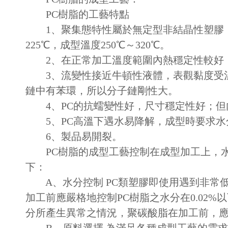
PC樹脂的工藝特點
1、聚集態特性屬於無定型非結晶性塑膠，無明
225℃，成型溫度250℃～320℃。
2、在正常加工溫度範圍內熱穩定性較好，3
3、流變性接近牛頓性液體，表觀黏度受溫
鏈中有苯環，所以分子鏈剛性大。
4、PC的抗蠕變性好，尺寸穩定性好；但
5、PC高溫下遇水易降解，成型時要求水分含
6、製品易開裂。
PC樹脂的成型工藝控制在成型加工上，水
下：
A、水分控制 PC類塑膠即使用遇到非常
加工前應嚴格地控制PC樹脂之水分在0.02
分所產生異常之情況，聚碳酸脂在加工前，應先