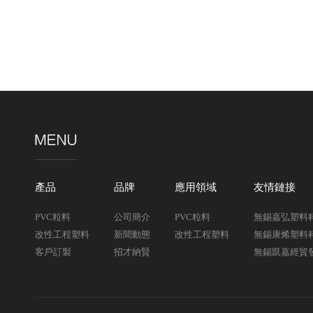
產品
品牌
應用領域
友情鏈接
PVC粒料
公司簡介
PVC粒料
無錫嘉弘塑料
改性工程塑料
新聞動態
改性工程塑料
無錫康烯塑料
客戶訂製
招才納賢
無錫凱嘉經貿