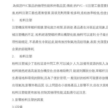
為保證PVC製品的物理性能和外觀品質,傳統 的PVC—U注塑工藝需
進,粉料注塑工藝也逐漸發展.當填充劑用量 較多時,造粒效率較低,也
1. 粒料注塑
注塑機採用單螺杆熔膠,塑化能力有限,容易使 產品產生冷斑起皮現象,且
補注塑機的不足. 粒料經過雙螺杆擠出機塑化後,物料可以達到 分子級
理性能穩定, 不易產生冷斑起皮,能有效控制氣泡流紋現象,表面 光潔度
企業的節能降耗.
2. 粉料注塑
粉料注塑減少了造粒這道中問工序,可以減少 人力,設備等資源的投入,
粉料雖然經過高速混合機捏合,但各種助劑只 能達到團狀分散,單螺杆注
生產場地和環境的限制,且為了便於管理,一 般混好的粉料可能要存放幾
出現氣泡,影響外觀品質. 以上問題在小規格產品上影響不大,但在大規
粒料注塑能更有效地 控制其物理性能,這點應引起注意.
3. 影響粉料注塑的因素
3.1設備