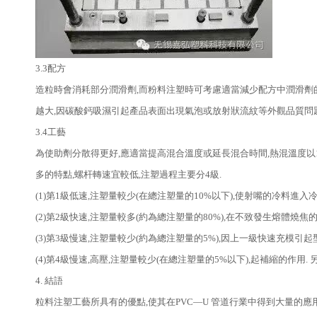
3.3配方
造粒時會消耗部分潤滑劑,而粉料注塑時可考慮適當減少配方中潤滑劑的
越大,因碳酸鈣吸濕引起產品表面出現氣泡或放射狀流紋等外觀品質問
3.4工藝
為使助劑分散得更好,應適當提高混合溫度或延長混合時間,熱混溫度以1
多的特點,螺杆轉速宜較低,注塑過程主要分4級.
(1)第1級低速,注塑量較少(在總注塑量的10%以下),使射嘴的冷料進入
(2)第2級快速,注塑量較多(約為總注塑量的80%),在不致發生熔體
(3)第3級慢速,注塑量較少(約為總注塑量的5%),因上一級快速充模
(4)第4級慢速,高壓,注塑量較少(在總注塑量的5%以下),起補縮的作用
4. 結語
粒料注塑工藝所具有的優點,使其在PVC—U 管道行業中得到大量的應