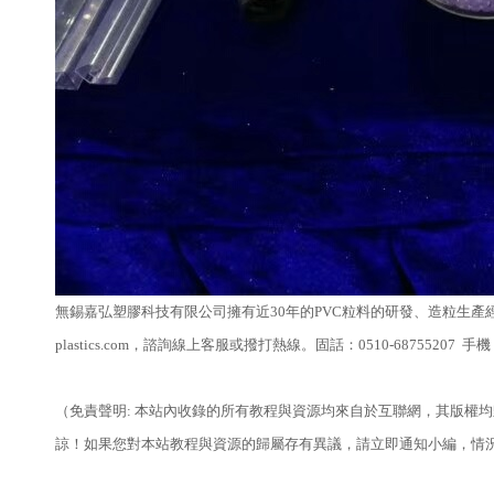
無錫嘉弘塑膠科技有限公司擁有近30年的PVC粒料的研發、造粒生產
plastics.com，諮詢線上客服或撥打熱線。固話：0510-68755207 
（免責聲明: 本站內收錄的所有教程與資源均來自於互聯網，其版權
諒！如果您對本站教程與資源的歸屬存有異議，請立即通知小編，情