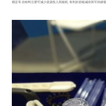
穩定等.但粉料注塑可減少資源投入與能耗, 有利於節能減排與可持續發展