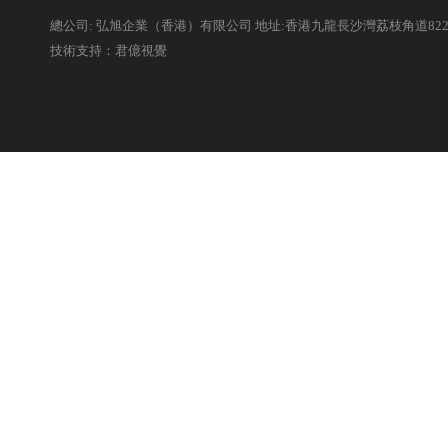
總公司: 弘旭企業（香港）有限公司 地址:香港九龍長沙灣荔枝角道82
技術支持：君億視覺