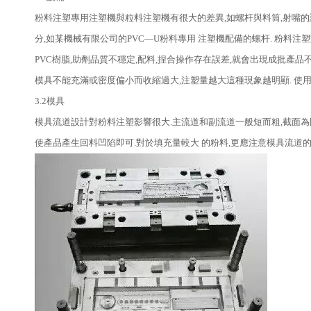
粉料注塑專用注塑機與粒料注塑機有很大的差異,如螺杆與料筒,射嘴的
分,如某機械有限公司的PVC—U粉料專用 注塑機配備的螺杆. 粉料
PVC樹脂,助劑品質不穩定,配料,捏合操作存在誤差,就會出現成批產
模具不能充滿或密度偏小而收縮過大,注塑量越大這種現象越明顯. 使
3.2模具
模具流道設計對粉料注塑影響很大.主流道和副流道一般短而粗,截面為
使產品產生回料凹陷即可.對於填充量較大 的粉料,更應注意模具流道的