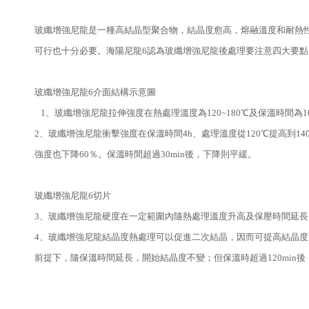
玻纖增強尼龍是一種高結晶型聚合物，結晶度愈高，熔融溫度和耐熱
可行也十分必要。海陽尼龍6認為玻纖增強尼龍後處理要注意四大要點
玻纖增強尼龍6介面結構示意圖
1、玻纖增強尼龍拉伸強度在熱處理溫度為120~180℃及保溫時間為
2、玻纖增強尼龍衝擊強度在保溫時間4h、處理溫度從120℃提高到140
強度也下降60％。保溫時間超過30min後，下降則平緩。
玻纖增強尼龍6切片
3、玻纖增強尼龍硬度在一定範圍內隨熱處理溫度升高及保壓時間延長
4、玻纖增強尼龍結晶度熱處理可以促進二次結晶，因而可提高結晶度。
前提下，隨保溫時間延長，開始結晶度不變；但保溫時超過120min