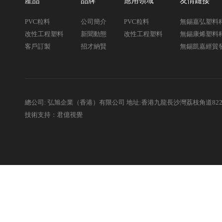
產品
品牌
應用領域
友情鏈接
PVC粒料
公司簡介
PVC粒料
無錫嘉弘塑料
改性工程塑料
新聞動態
改性工程塑料
無錫康烯塑料
客戶訂製
招才納賢
無錫凱嘉經貿
總公司: 弘旭企業（香港）有限公司 地址:香港九龍長沙灣荔枝角道82
技術支持：君億視覺