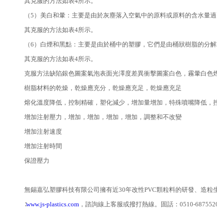
其克服的方法如表4所示。
（5）美白和暈：主要是由於灰塵落入空氣中的原料或原料的含水量過
其克服的方法如表4所示。
（6）白煙和黑點：主要是由於桶中的塑膠，它們是由桶狀樹脂的分
其克服的方法如表4所示。
克服方法缺陷銀色圖案氣泡表面光澤度差異衝擊圖案白色，霧暈白色
樹脂材料的乾燥，乾燥應充分，乾燥應充足，乾燥應充足
熔化溫度降低，控制精確，塑化減少，增加量增加，特殊噴嘴降低，
增加注射壓力，增加，增加，增加，增加，調整和不改變
增加注射速度
增加注射時間
保證壓力
無錫嘉弘塑膠科技有限公司擁有近30年改性PVC顆粒料的研發、造
∶
www.js-plastics.com
，諮詢線上客服或撥打熱線。固話：0510-687552