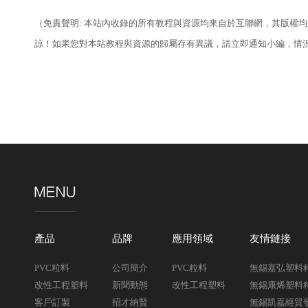
（免責聲明: 本站內收錄的所有教程與資源均來自於互聯網，其版權
諒！如果您對本站教程與資源的歸屬存有異議，請立即通知小編，情
產品
品牌
應用領域
友情鏈接
PVC粒料
公司簡介
PVC粒料
無錫嘉弘塑料
改性工程塑料
新聞動態
改性工程塑料
無錫康烯塑料
客戶訂製
招才納賢
無錫凱嘉經貿