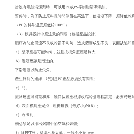
當沒有螺絲清潔劑時，可以用PE或PS等樹脂清潔螺絲。
暫停時，為了防止原料長時間停留在高溫下，使溶液下降，應降低乾燥機
（PC的料斗溫度應低於100°C）
（3）模具設計中應注意的問題（包括產品設計）
順序為防止回流不良或冷卻不均勻，造成塑膠成型不良，表面缺陷和
a）壁厚應盡可能均勻，並且拔模角度應足夠大;
b）過渡應該是漸進的。
平滑過渡以防止尖角。
產生鋒利的邊緣，特別是PC產品必須沒有間隙;
c）門。
流路應盡可能寬和厚，澆口位置應根據收縮冷凝過程設定，必要時應加
d）表面模具應光滑，粗糙度低（最好小於0.8）;
e）通風孔。
槽必須足以排出熔體中的空氣和氣體;
f）除PET外，壁厚不應太薄，一般不小於1mm。