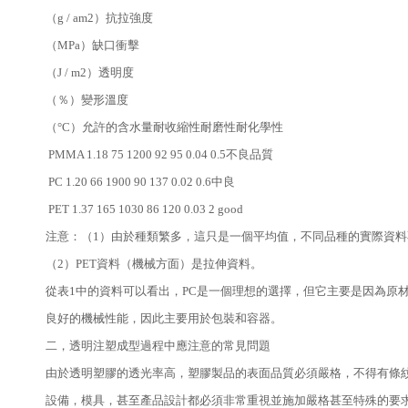
（g / am2）抗拉強度
（MPa）缺口衝擊
（J / m2）透明度
（％）變形溫度
（°C）允許的含水量耐收縮性耐磨性耐化學性
PMMA 1.18 75 1200 92 95 0.04 0.5不良品質
PC 1.20 66 1900 90 137 0.02 0.6中良
PET 1.37 165 1030 86 120 0.03 2 good
注意：（1）由於種類繁多，這只是一個平均值，不同品種的實際資料
（2）PET資料（機械方面）是拉伸資料。
從表1中的資料可以看出，PC是一個理想的選擇，但它主要是因為原材
良好的機械性能，因此主要用於包裝和容器。
二，透明注塑成型過程中應注意的常見問題
由於透明塑膠的透光率高，塑膠製品的表面品質必須嚴格，不得有條
設備，模具，甚至產品設計都必須非常重視並施加嚴格甚至特殊的要