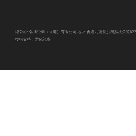
總公司: 弘旭企業（香港）有限公司 地址:香港九龍長沙灣荔枝角道82
技術支持：君億視覺