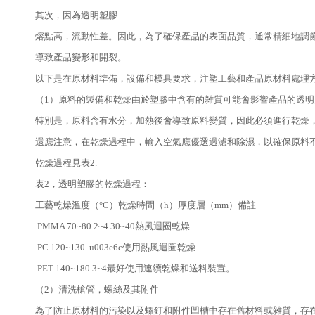
其次，因為透明塑膠
熔點高，流動性差。因此，為了確保產品的表面品質，通常精細地調
導致產品變形和開裂。
以下是在原材料準備，設備和模具要求，注塑工藝和產品原材料處理
（1）原料的製備和乾燥由於塑膠中含有的雜質可能會影響產品的透
特別是，原料含有水分，加熱後會導致原料變質，因此必須進行乾燥
還應注意，在乾燥過程中，輸入空氣應優選過濾和除濕，以確保原料
乾燥過程見表2.
表2，透明塑膠的乾燥過程：
工藝乾燥溫度（°C）乾燥時間（h）厚度層（mm）備註
PMMA 70~80 2~4 30~40熱風迴圈乾燥
PC 120~130 u003e6c使用熱風迴圈乾燥
PET 140~180 3~4最好使用連續乾燥和送料裝置。
（2）清洗槍管，螺絲及其附件
為了防止原材料的污染以及螺釘和附件凹槽中存在舊材料或雜質，存