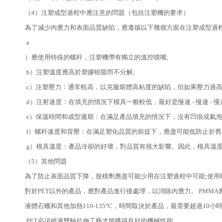
（4）注塑成型過程中應注意的問題（包括注塑機的要求）
為了減少內應力和表面品質缺陷，應遵循以下幾個方面在注塑成型過
a
）應使用特殊的螺杆，注塑機帶有獨立的溫控噴嘴;
b）注塑溫度應高於塑膠樹脂而不分解;
c）注塑壓力：通常較高，以克服熔體高粘度的缺陷，但如果壓力過高
d）注射速度：在填充的情況下模具一般較低，最好是慢速 - 慢速 - 慢
e）保溫時間和成型週期：在滿足產品填充的情況下，沒有凹痕或氣泡
f）螺杆速度和背壓：在滿足塑化品質的前提下，應盡可能低防止折舊
g）模具溫度：產品冷卻的好壞，對品質有很大影響。因此，模具溫
（5）其他問題
為了防止表面品質下降，脫模劑應盡可能少用在注塑過程中可能;使用
對於PET以外的產品，應對產品進行後處理，以消除內應力。 PMMA應在
液體石蠟和其他加熱110-135°C，時間取決於產品，最需要超過10小
PET必須經過雙軸拉伸工藝才能獲得良好的機械性能。