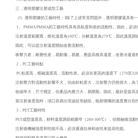
三，透明塑膠注塑成型工藝
（I）透明塑膠的工藝特性：I除了上述常見問題外，透明塑膠還具有
1。 PMMA PMMA的工藝特性具有高粘度和差的流動性。因此
注射溫度範圍寬，熔化溫度為160℃，分解溫度為270℃，因此溫度
因此，可以從注射溫度開始改善流動性。
衝擊力差，耐磨性差，易劃傷，易脆，應提高模具溫度，改善冷凝過
2，PC工藝特點
PC粘度高，熔融溫度高，流動性差。必須在更高的溫度下（270至3
注射壓力對流動性影響不大，但由於粘度大，注射壓力仍然很大，為
收縮率大，尺寸穩定，但產品內應力大，易開裂。因此，最好是提高
當注射速度低時，澆口容易出現波紋等缺陷，輻射噴嘴的溫度應分別
3，PET工藝特性
PET成型溫度高，材料溫度調節範圍窄（260-300℃），但熔融後
注射後機械強度和性能不高，必須通過拉伸和改性來提高性能。
精確控制模具溫度以防止翹曲。