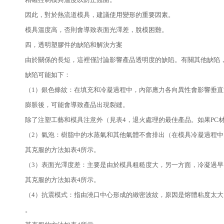
因此，對於熱流道模具，建議使用變形的重要因素。
模具溫度高，否則會導致表面光澤差，脫模困難。
四，透明塑膠件的缺陷和解決方案
由於關係的長短，這裡僅討論影響產品透明度的缺陷。有關其他缺陷
缺陷可能如下：
（1）銀色條紋：在填充和冷凝過程中，內部應力各向異性會影響垂
膨脹後，可能會導致產品出現裂縫。
除了注塑工藝和模具注意外（見表4，退火處理的最佳產品。如果PC材料
（2）氣泡：樹脂中的水蒸氣和其他氣體不會排出（在模具冷凝過程中
其克服的方法如表4所示。
（3）表面光澤度差：主要是由於模具粗糙度大，另一方面，冷凝過
其克服的方法如表4所示。
（4）抗震模式：指由澆口中心形成的緻密波紋，原因是熔體粘度太
。