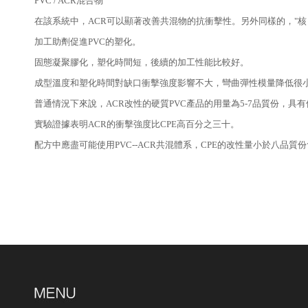
PVC / ACR混合物
在該系統中，ACR可以顯著改善共混物的抗衝擊性。另外同樣的，"核 -
加工助劑促進PVC的塑化。
固態凝聚膠化，塑化時間短，後續的加工性能比較好。
成型溫度和塑化時間對缺口衝擊強度影響不大，彎曲彈性模量降低很
普通情況下來說，ACR改性的硬質PVC產品的用量為5-7品質份，
實驗證據表明ACR的衝擊強度比CPE高百分之三十。
配方中應盡可能使用PVC--ACR共混體系，CPE的改性量小於八品