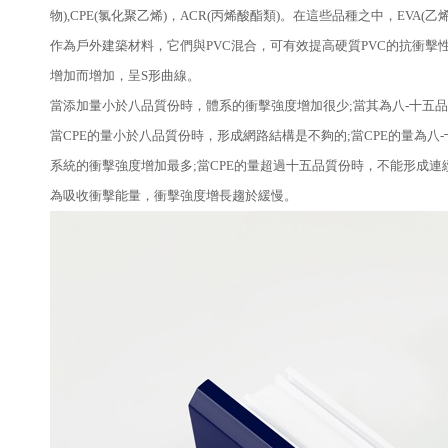
物),CPE(氯化聚乙烯)，ACR(丙烯酸酯類)。在這些品種之中，EVA
作為戶外建築材料，它們與PVC混合，可有效提高硬質PVC的抗衝擊性
增加而增加，呈S形曲線。
當添加量小於八品質份時，體系的衝擊強度增加很少;當其為八-十五
當CPE的量小於八品質份時，形成網路結構是不夠的;當CPE的量為
系統的衝擊強度增加最多;當CPE的量超過十五品質份時，不能形成連
為吸收衝擊能量，衝擊強度增長趨於緩慢。