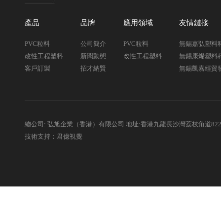
產品
品牌
應用領域
友情鏈接
PVC粒料
公司簡介
PVC粒料
無錫嘉弘塑料
改性工程塑料
新聞動態
改性工程塑料
無錫康烯塑料
客戶訂製
招才納賢
無錫凱嘉經貿
總公司: 弘旭企業（香港）有限公司 地址:香港九龍長沙灣荔枝角道82
技術支持：君億視覺