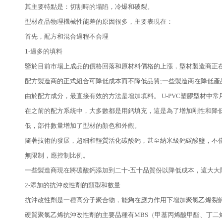
其主要特點是：切割時的塌陷，冷爆和破裂。
型材產品物理機械性能差的原因很多，主要表現在：
首先，配方和混合過程不合理
1-過多的填料
鑒於目前市場上成品的價格回落和原材料價格的上漲，型材製造商正
配方製造商的正式組合可降低成本而不降低品質;一些製造商在降低
由於配方成分，最直接有效的方法是增加填料。 U-PVC塑膠型材中
在之前的配方系統中，大多數都是用鈣填充，這是為了增加剛性和降低
低，部件數量增加了型材的顏色和外觀。
隨著技術的發展，超細和輕質活化碳酸鈣，甚至納米級鈣碳酸鹽，不
無限制，應控制比例。
一些製造商現在將碳酸鈣添加到二十-五十品質份以降低成本，這大
2-添加的抗沖改性劑的類型和數量
抗沖改性劑是一種高分子聚合物，能夠在應力作用下增加聚氯乙烯裂
硬質聚氯乙烯抗沖改性劑的主要品種有MBS（甲基丙烯酸甲酯、丁二烯、苯