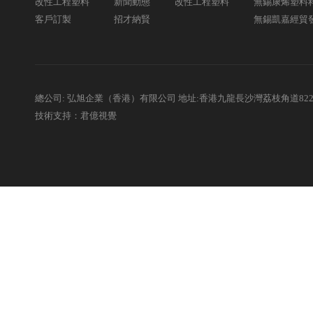
改性工程塑料
新聞動態
改性工程塑料
無錫康烯塑料
客戶訂製
招才納賢
無錫凱嘉經貿
總公司: 弘旭企業（香港）有限公司 地址:香港九龍長沙灣荔枝角道82
技術支持：君億視覺