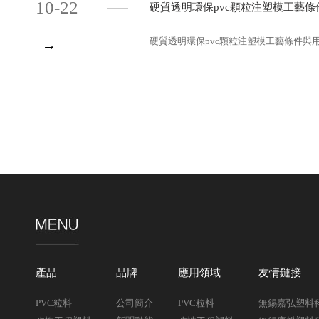
10-22
硬質透明環保pvc顆粒注塑模工藝條
硬質透明環保pvc顆粒注塑模工藝條件與用途
→
產品
品牌
應用領域
友情鏈接
PVC粒料
公司簡介
PVC粒料
無錫嘉弘塑料