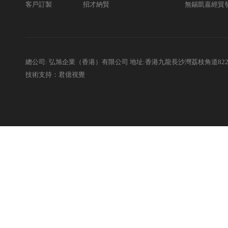
客戶訂製
招才納賢
無錫凱嘉經貿
總公司: 弘旭企業（香港）有限公司 地址:香港九龍長沙灣荔枝角道82
技術支持：君億視覺