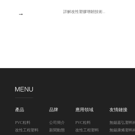
詳解改性塑膠增韌技術...
→
產品
品牌
應用領域
友情鏈接
PVC粒料
公司簡介
PVC粒料
無錫嘉弘塑料
改性工程塑料
新聞動態
改性工程塑料
無錫康烯塑料