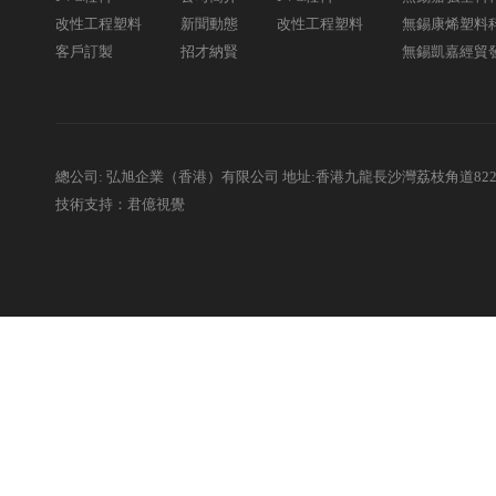
改性工程塑料
新聞動態
改性工程塑料
無錫康烯塑料
客戶訂製
招才納賢
無錫凱嘉經貿
總公司: 弘旭企業（香港）有限公司 地址:香港九龍長沙灣荔枝角道82
技術支持：君億視覺