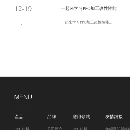
12-19
一起来学习PPO加工改性性能
一起来学习PPO加工改性性能...
→
產品
品牌
應用領域
友情鏈接
PVC粒料
公司簡介
PVC粒料
無錫嘉弘塑料